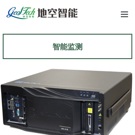
跳
至
正
文
智能监测