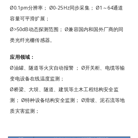
Ø0.1pm分辨率； Ø0-25Hz同步采集； Ø1～64通道
容量可平滑扩展；
Ø>50dB动态探测范围； Ø兼容国内和国外厂商的同
类光纤光栅传感器。
应用领域：
Ø油罐、隧道等火灾自动报警 ； Ø开关柜、电缆等输
变电设备在线温度监测；
Ø桥梁、大坝、隧道、建筑等土木工程结构安全监
测； Ø特种设备结构安全监测； Ø滑坡、泥石流等地
质灾害监测；