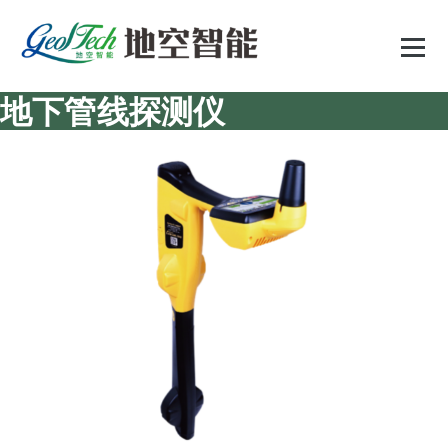
跳
至
正
文
地下管线探测仪