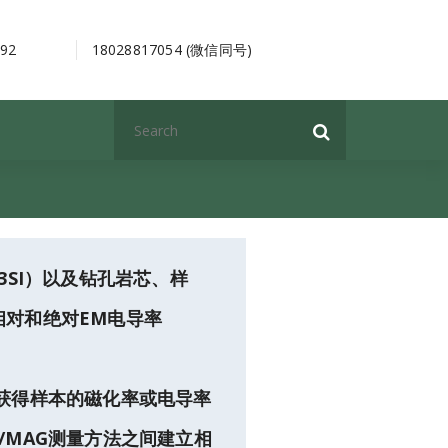
92
18028817054 (微信同号)
Search
for:
3SI）以及钻孔岩芯、样
相对和绝对EM电导率
获得样本的磁化率或电导率
/MAG测量方法之间建立相