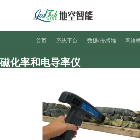
跳
至
正
文
首页
系统平台
数据/传感端
网络
磁化率和电导率仪