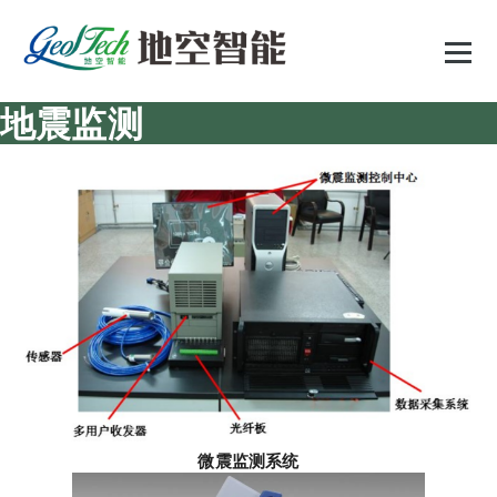
跳
至
正
文
地震监测
微震监测系统