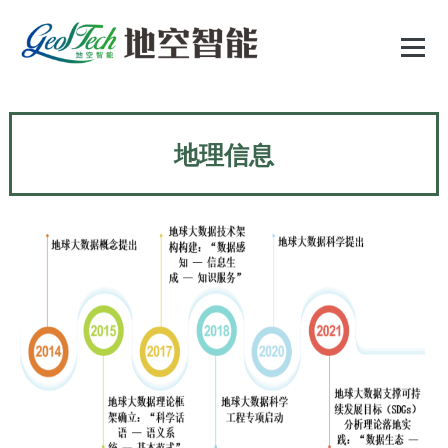
跳
至
正
文
地理信息