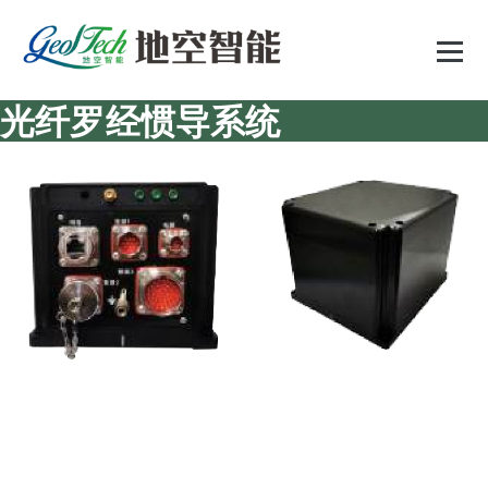
跳
至
正
文
光纤罗经惯导系统